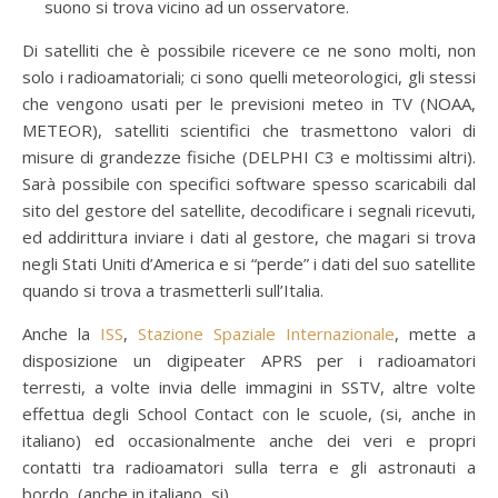
suono si trova vicino ad un osservatore.
Di satelliti che è possibile ricevere ce ne sono molti, non
solo i radioamatoriali; ci sono quelli meteorologici, gli stessi
che vengono usati per le previsioni meteo in TV (NOAA,
METEOR), satelliti scientifici che trasmettono valori di
misure di grandezze fisiche (DELPHI C3 e moltissimi altri).
Sarà possibile con specifici software spesso scaricabili dal
sito del gestore del satellite, decodificare i segnali ricevuti,
ed addirittura inviare i dati al gestore, che magari si trova
negli Stati Uniti d’America e si “perde” i dati del suo satellite
quando si trova a trasmetterli sull’Italia.
Anche la
ISS
,
Stazione Spaziale Internazionale
, mette a
disposizione un digipeater APRS per i radioamatori
terresti, a volte invia delle immagini in SSTV, altre volte
effettua degli School Contact con le scuole, (si, anche in
italiano) ed occasionalmente anche dei veri e propri
contatti tra radioamatori sulla terra e gli astronauti a
bordo, (anche in italiano, si).