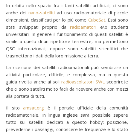
In orbita nello spazio fra i tanti satelliti artificiali, ci sono
anche dei
nano-satelliti
ad uso radioamatoriale di piccole
dimensioni, classificati per lo più come
CubeSat
. Essi sono
stati sviluppati proprio da
radioamatori
e\o studenti
universitari. In genere il funzionamento di questi satelliti è
simile a quello di un ripetitore terrestre, ma permettono
QSO internazionali, oppure sono satelliti scientifici che
trasmettono i dati della loro missione a terra.
La ricezione dei satelliti radioamatoriali può sembrare un
attività particolare, difficile, e complessa, ma in questa
guida rivolta anche ai soli
radioascoltatori SWL
scoprirete
che ci sono satelliti molto facili da ricevere anche con mezzi
alla portata di tutti.
Il sito
amsat.org
è il portale ufficiale della comunità
radioamatoriale, in lingua inglese sarà possibile sapere
tutto sui satelliti dedicati a questo hobby: posizione,
prevederne i passaggi, conoscere le frequenze e lo stato