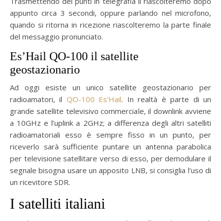
Trasmettendo dei punti in telegrafia li riascolteremo dopo
appunto circa 3 secondi, oppure parlando nel microfono,
quando si ritorna in ricezione riascolteremo la parte finale
del messaggio pronunciato.
Es’Hail QO-100 il satellite
geostazionario
Ad oggi esiste un unico satellite geostazionario per
radioamatori, il
QO-100 Es’Hail
. In realtà è parte di un
grande satellite televisivo commerciale, il downlink avviene
a 10GHz e l’uplink a 2GHz; a differenza degli altri satelliti
radioamatoriali esso è sempre fisso in un punto, per
riceverlo sarà sufficiente puntare un antenna parabolica
per televisione satellitare verso di esso, per demodulare il
segnale bisogna usare un apposito LNB, si consiglia l’uso di
un ricevitore SDR.
I satelliti italiani