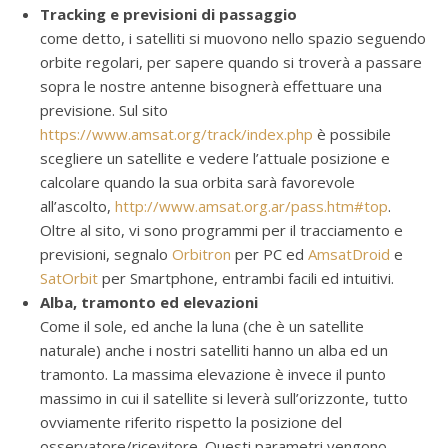
Tracking e previsioni di passaggio
come detto, i satelliti si muovono nello spazio seguendo
orbite regolari, per sapere quando si troverà a passare
sopra le nostre antenne bisognerà effettuare una
previsione. Sul sito
https://www.amsat.org/track/index.php
è possibile
scegliere un satellite e vedere l’attuale posizione e
calcolare quando la sua orbita sarà favorevole
all’ascolto,
http://www.amsat.org.ar/pass.htm#top
.
Oltre al sito, vi sono programmi per il tracciamento e
previsioni, segnalo
Orbitron
per PC ed
AmsatDroid
e
SatOrbit
per Smartphone, entrambi facili ed intuitivi.
Alba, tramonto ed elevazioni
Come il sole, ed anche la luna (che è un satellite
naturale) anche i nostri satelliti hanno un alba ed un
tramonto. La massima elevazione è invece il punto
massimo in cui il satellite si leverà sull’orizzonte, tutto
ovviamente riferito rispetto la posizione del
osservatore/ricevitore. Questi parametri vengono