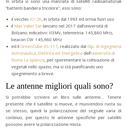
In orbita vi sono una manciata di satelliti radioamatoriali
“battenti bandiera tricolore”, essi sono:
il vecchio
IO-26
, in orbita dal 1993 ed ormai fuori uso
il
Max Valier Sat
lanciato nel 2017 dall’università di
Bolzano; indicativo: II3MV, telemetria: 145,860 MHz,
beacon CW: 145,960 MHz
ed il
GreenCube IO-117
, realizzato dal
Dip. di Ingegneria
Astronautica, Elettrica ed Energetica
dell’
università di
Roma La Spienza
, per sperimentare la coltivazione di
vegetali nello spazio, ma si stà pianificando uno
spegnimento a breve.
Le antenne migliori quali sono?
Si potrebbe scrivere un libro sulle antenne… Tenete
presente che il satellite si muove, e muovendosi ruota su
se stesso, quindi la polarizzazione del segnale varia di
continuo, per questo le antenne specifiche per satelliti
possono avere la polarizzazione mista.