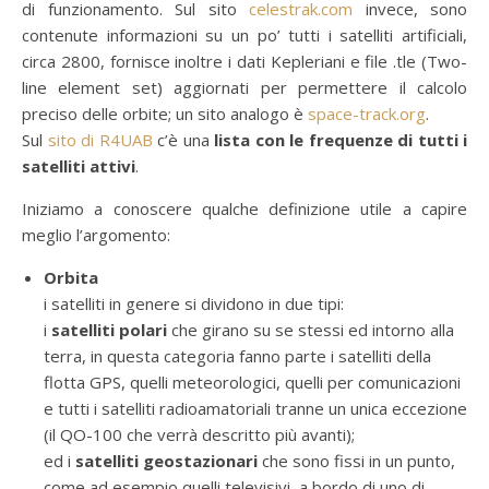
di funzionamento. Sul sito
celestrak.com
invece, sono
contenute informazioni su un po’ tutti i satelliti artificiali,
circa 2800, fornisce inoltre i dati Kepleriani e file .tle (Two-
line element set) aggiornati per permettere il calcolo
preciso delle orbite; un sito analogo è
space-track.org
.
Sul
sito di R4UAB
c’è una
lista con le frequenze di tutti i
satelliti attivi
.
Iniziamo a conoscere qualche definizione utile a capire
meglio l’argomento:
Orbita
i satelliti in genere si dividono in due tipi:
i
satelliti polari
che girano su se stessi ed intorno alla
terra, in questa categoria fanno parte i satelliti della
flotta GPS, quelli meteorologici, quelli per comunicazioni
e tutti i satelliti radioamatoriali tranne un unica eccezione
(il QO-100 che verrà descritto più avanti);
ed i
satelliti geostazionari
che sono fissi in un punto,
come ad esempio quelli televisivi, a bordo di uno di