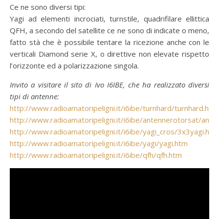
Ce ne sono diversi tipi:
Yagi ad elementi incrociati, turnstile, quadrifilare ellittica
QFH, a secondo del satellite ce ne sono di indicate o meno,
fatto stà che è possibile tentare la ricezione anche con le
verticali Diamond serie X, o direttive non elevate rispetto
l’orizzonte ed a polarizzazione singola.
Invito a visitare il sito di Ivo I6IBE, che ha realizzato diversi
tipi di antenne:
http://www.radioamatoripeligni.it/i6ibe/turnhard/turnhard.htm
http://www.radioamatoripeligni.it/i6ibe/antennerotorsat/ant
http://www.radioamatoripeligni.it/i6ibe/yagi_cros/3x3yagi.htm
http://www.radioamatoripeligni.it/i6ibe/yagi/yagi.htm
http://www.radioamatoripeligni.it/i6ibe/qfh/qfh.htm