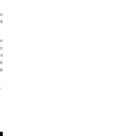
Lo
di
ri
io
ni
06
li
-