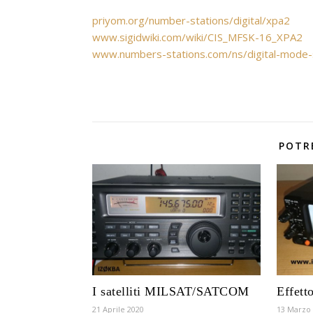
priyom.org/number-stations/digital/xpa2
www.sigidwiki.com/wiki/CIS_MFSK-16_XPA2
www.numbers-stations.com/ns/digital-mode-
POTR
I satelliti MILSAT/SATCOM
Effett
21 Aprile 2020
13 Marzo