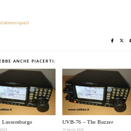
stations/xpa2/
EBBE ANCHE PIACERTI:
o Lussemburgo
UVB-76 – The Buzzer
 2024
19 Aprile 2020