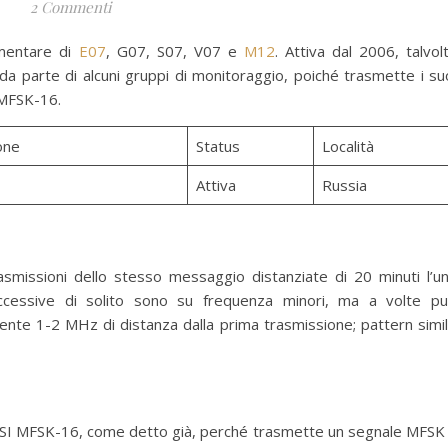
2 Commenti
mentare di
E07
, G07, S07, V07 e
M12
. Attiva dal 2006, talvol
a parte di alcuni gruppi di monitoraggio, poiché trasmette i su
 MFSK-16.
one
Status
Località
Attiva
Russia
asmissioni dello stesso messaggio distanziate di 20 minuti l’u
 successive di solito sono su frequenza minori, ma a volte p
ente 1-2 MHz di distanza dalla prima trasmissione; pattern simi
I MFSK-16, come detto già, perché trasmette un segnale MFSK