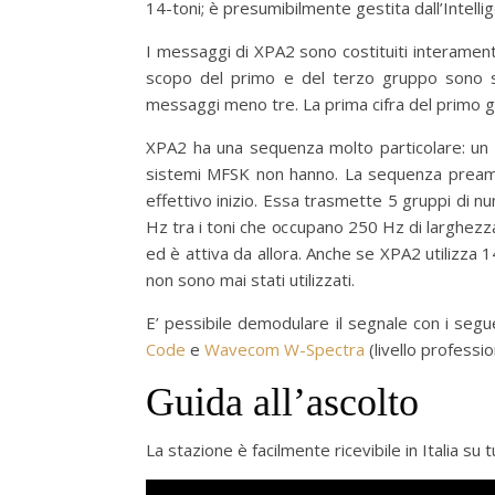
14-toni; è presumibilmente gestita dall’Intelli
I messaggi di XPA2 sono costituiti interamente 
scopo del primo e del terzo gruppo sono s
messaggi meno tre. La prima cifra del primo
XPA2 ha una sequenza molto particolare: un p
sistemi MFSK non hanno. La sequenza pream
effettivo inizio. Essa trasmette 5 gruppi di nu
Hz tra i toni che occupano 250 Hz di larghezz
ed è attiva da allora. Anche se XPA2 utilizza 14
non sono mai stati utilizzati.
E’ pessibile demodulare il segnale con i seg
Code
e
Wavecom W-Spectra
(livello professio
Guida all’ascolto
La stazione è facilmente ricevibile in Italia su