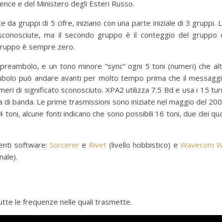
gence e del Ministero degli Esteri Russo.
da gruppi di 5 cifre, iniziano con una parte iniziale di 3 gruppi. 
conosciute, ma il secondo gruppo è il conteggio del gruppo 
 gruppo è sempre zero.
reambolo, e un tono minore “sync” ogni 5 toni (numeri) che alt
bolo può andare avanti per molto tempo prima che il messagg
meri di significato sconosciuto. XPA2 utilizza 7.5 Bd e usa i 15 tur
a di banda. Le prime trasmissioni sono iniziate nel maggio del 20
 toni, alcune fonti indicano che sono possibili 16 toni, due dei qua
uenti software:
Sorcerer
e
Rivet
(livello hobbistico) e
Wavecom W
nale).
 tutte le frequenze nelle quali trasmette.