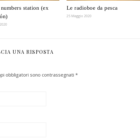
numbers station (ex
Le radioboe da pesca
ón)
25 Maggio 2020
 2020
SCIA UNA RISPOSTA
mpi obbligatori sono contrassegnati
*