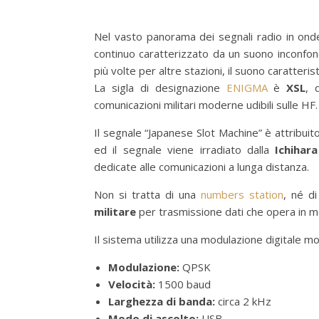
Nel vasto panorama dei segnali radio in ond
continuo caratterizzato da un suono inconfond
più volte per altre stazioni, il suono caratterist
La sigla di designazione
ENIGMA
è
XSL
, 
comunicazioni militari moderne udibili sulle HF.
Il segnale “Japanese Slot Machine” è attribuito
ed il segnale viene irradiato dalla
Ichihar
dedicate alle comunicazioni a lunga distanza.
Non si tratta di una
numbers station
, né d
militare
per trasmissione dati che opera in m
Il sistema utilizza una modulazione digitale mo
Modulazione:
QPSK
Velocità:
1500 baud
Larghezza di banda:
circa 2 kHz
Modo di ascolto:
USB