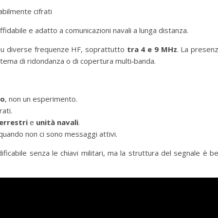
abilmente cifrati
fidabile e adatto a comunicazioni navali a lunga distanza.
 su diverse frequenze HF, soprattutto
tra 4 e 9 MHz
. La presen
tema di ridondanza o di copertura multi‑banda.
vo
, non un esperimento.
ati.
errestri
e
unità navali
.
e quando non ci sono messaggi attivi.
icabile senza le chiavi militari, ma la struttura del segnale è b