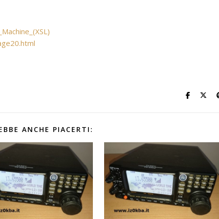
t_Machine_(XSL)
age20.html
EBBE ANCHE PIACERTI: