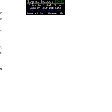
le
to
di
e,
ri
le