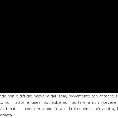
o non è difficile riceverla dall’Italia, ovviamente con antenne s
colto con radioline cinesi potrebbe non portare a non ricevere
Va tenuta in considerazione l’ora e la frequenza più adatta, 
iornata.