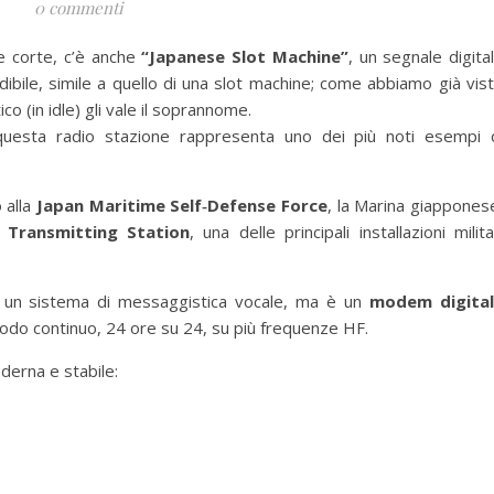
0 commenti
e corte, c’è anche
“Japanese Slot Machine”
, un segnale digita
ibile, simile a quello di una slot machine; come abbiamo già vis
ico (in idle) gli vale il soprannome.
questa radio stazione rappresenta uno dei più noti esempi 
 alla
Japan Maritime Self‑Defense Force
, la Marina giappones
a Transmitting Station
, una delle principali installazioni milita
i un sistema di messaggistica vocale, ma è un
modem digita
odo continuo, 24 ore su 24, su più frequenze HF.
derna e stabile: