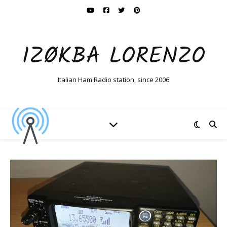
IZØKBA LORENZO
Italian Ham Radio station, since 2006