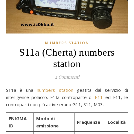
NUMBERS STATION
S11a (Cherta) numbers
station
2 Commenti
S11a è una
numbers station
gestita dal servizio di
intelligence polacco. E’ la controparte di
E11
ed F11, le
controparti non più attive erano G11, S11, M03.
ENIGMA
Modo di
Frequenze
Località
ID
emissione