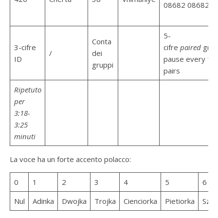
08682 08682
5-
Conta
3-cifre
cifre
paired
grou
/
dei
ID
pause every 10
gruppi
pairs
Ripetuto
per
3:18-
3:25
minuti
La voce ha un forte accento polacco:
0
1
2
3
4
5
6
Nul
Adinka
Dwojka
Trojka
Cienciorka
Pietiorka
Szes