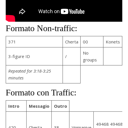
Formato Non-traffic:
371
Cherta
00
Konets
No
3-figure ID
/
groups
Repeated for 3:18-3:25
minutes
Formato con Traffic:
Intro
Messagio
Outro
49468 49468 …
420
Cherta
38
Vnimaniye