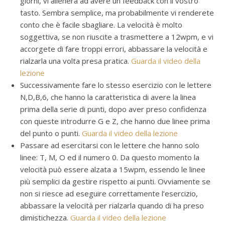
giorni, vi allenerà ad avere un feedback con il vostro
tasto. Sembra semplice, ma probabilmente vi renderete
conto che è facile sbagliare. La velocità è molto
soggettiva, se non riuscite a trasmettere a 12wpm, e vi
accorgete di fare troppi errori, abbassare la velocità e
rialzarla una volta presa pratica.
Guarda il video della
lezione
Successivamente fare lo stesso esercizio con le lettere
N,D,B,6, che hanno la caratteristica di avere la linea
prima della serie di punti, dopo aver preso confidenza
con queste introdurre G e Z, che hanno due linee prima
del punto o punti.
Guarda il video della lezione
Passare ad esercitarsi con le lettere che hanno solo
linee: T, M, O ed il numero 0. Da questo momento la
velocità può essere alzata a 15wpm, essendo le linee
più semplici da gestire rispetto ai punti. Ovviamente se
non si riesce ad eseguire correttamente l’esercizio,
abbassare la velocità per rialzarla quando di ha preso
dimistichezza.
Guarda il video della lezione