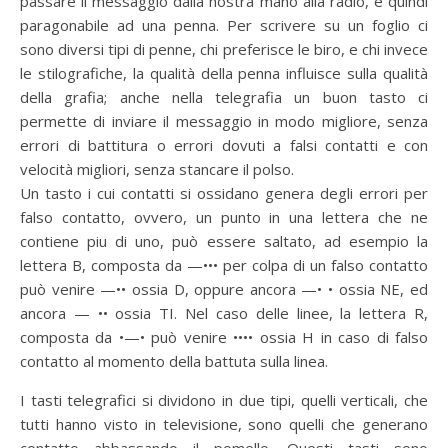
passare il messaggio dalla nostra mano alla radio, è quindi
paragonabile ad una penna. Per scrivere su un foglio ci
sono diversi tipi di penne, chi preferisce le biro, e chi invece
le stilografiche, la qualità della penna influisce sulla qualità
della grafia; anche nella telegrafia un buon tasto ci
permette di inviare il messaggio in modo migliore, senza
errori di battitura o errori dovuti a falsi contatti e con
velocità migliori, senza stancare il polso.
Un tasto i cui contatti si ossidano genera degli errori per
falso contatto, ovvero, un punto in una lettera che ne
contiene piu di uno, può essere saltato, ad esempio la
lettera B, composta da —••• per colpa di un falso contatto
può venire —•• ossia D, oppure ancora —• • ossia NE, ed
ancora — •• ossia TI. Nel caso delle linee, la lettera R,
composta da •—• può venire •••• ossia H in caso di falso
contatto al momento della battuta sulla linea.
I tasti telegrafici si dividono in due tipi, quelli verticali, che
tutti hanno visto in televisione, sono quelli che generano