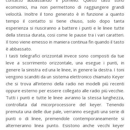
contatto abbassando il pomello. Questi tasti sono
ecomomici, ma non permettono di raggiungere grandi
velocità. Inoltre il tono generato è in funzione a quanto
tempo il contatto si tiene chiuso, solo dopo tanta
esperienza si riusciranno a battere i punti e le linee tutte
della stessa durata, cosi come le pause tra i vari caratteri.
Il tono viene emesso in maniera continua fin quando il tasto
è abbassato.
I tasti telegrafici orizzontali invece sono composti da tue
leve a scorrimento orizzontale, una esegue i punti, in
genere la sinistra ed una le linee, in genere la destra. I toni
vengono scanditi da un sistema elettronico chiamato Keyer
che si trova all’interno della radio nei modelli più recenti
oppure esterno per essere collegato alle radio più vecchie.
Tutti i punti e tutte le linee avranno la stessa lunghezza,
controllata dal micorprocessore del keyer. Tenendo
premuta una delle due pale, verranno eseguiti una serie di
punti o di linee, premendole contemporaneamente si
alterneranno linea punto. Esistono anche vecchi keyer