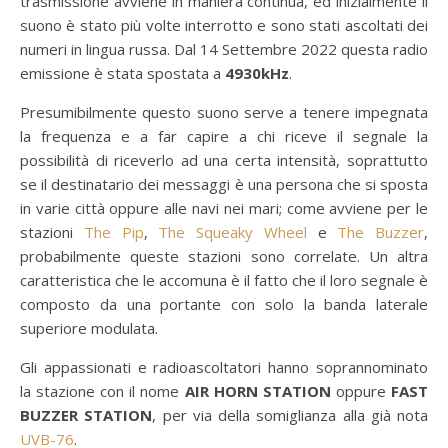
trasmissione avviene in maniera continua, ed inizialmente il
suono è stato più volte interrotto e sono stati ascoltati dei
numeri in lingua russa. Dal 14 Settembre 2022 questa radio
emissione è stata spostata a
4930kHz
.
Presumibilmente questo suono serve a tenere impegnata
la frequenza e a far capire a chi riceve il segnale la
possibilità di riceverlo ad una certa intensità, soprattutto
se il destinatario dei messaggi è una persona che si sposta
in varie città oppure alle navi nei mari; come avviene per le
stazioni
The Pip
,
The Squeaky Wheel
e
The Buzzer
,
probabilmente queste stazioni sono correlate. Un altra
caratteristica che le accomuna è il fatto che il loro segnale è
composto da una portante con solo la banda laterale
superiore modulata.
Gli appassionati e radioascoltatori hanno soprannominato
la stazione con il nome
AIR HORN STATION
oppure
FAST
BUZZER STATION
, per via della somiglianza alla già nota
UVB-76
.