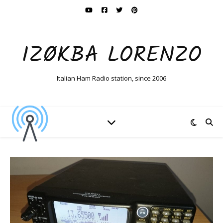
IZØKBA LORENZO
Italian Ham Radio station, since 2006