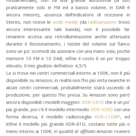
fondamentale), non ha una grande autonomia (la uso
praticamente solo in FM ed a basso volume, in DAB è
ancora minore), assenza dell’indicatore di ricezione in
Stereo, non riceve le
onde medie
(da
radioamatore
trovo
ancora interessante tale banda), non è possibile far
rimanere accesa una retroilluminazione anche attenuata
durante il funzionamento, i tastini del volume sul fianco
sono un po’ scomodi da azionare con una mano sola, poche
memore 10 FM e 10 DAB, infine il costo è un po’ troppo
elevato. Il mio giudizio definitivo: 4,5/5.
La si trova nei centri commerciali intorno ai 100€, non è più
disponibile su Amazon, in realtà non l’ho più vista neanche in
alcuni centri commerciali, probabilmente starà uscendo di
produzione, per questo l’ho presa. Su Amazon sono però
ancora disponibili i modelli maggiori:
XDR-S41D
che è un po’
più grande, poi c’è il modello intermedio
XDR-V20D
con una
forma diversa, il modello radiosveglia
XDR-C1DBP
, ed
infine il modello più grande XDR-61D, costano tutte più o
meno intorno ai 100€;
in qualità di affiliato Amazon riceverò