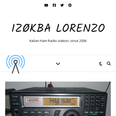
IZØKBA LORENZO
Italian Ham Radio station, since 2006