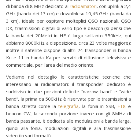
di banda di 8 MHz dedicato ai
radioamatori
, con uplink a 2,4
GHz (banda dei 13 cm) e downlink su 10,45 GHz (banda da
3 cm), ideale per ospitare molteplici QSO nazionali, QSO
DX, trasmissioni digitali di vario tipo e beacon (si pensi che
la banda dei 20Metri in HF è larga soltanto 350kHz, qui
abbiamo 8000kHz a disposizione, circa 23 volte maggiore);
inoltre il satellite dispone di altri 24 transponder in banda
Ku e 11 in banda Ka per servizi di diffusione televisiva e
commerciale, per l’area del medio oriente.
Vediamo nel dettaglio le caratteristiche tecniche che
interessano ai radioamatori: il transponder dedicato è
suddiviso in due porzioni definite “narrow band” e “wide
band”, la prima da 500kHz è riservata per le trasmissioni a
banda stretta come la
telegrafia
, la fonia in SSB,
FT8
e
beacon CW, la seconda porzione invece con gli 8MHz di
banda passante, è dedicata alle modulazioni a banda larga,
quindi alla fonia, modulazioni digitali e alla trasmissione
video (in vari formati).