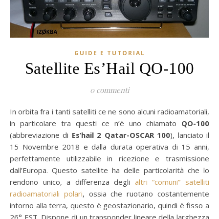
GUIDE E TUTORIAL
Satellite Es’Hail QO-100
0 commenti
In orbita fra i tanti satelliti ce ne sono alcuni radioamatoriali,
in particolare tra questi ce n’è uno chiamato
QO-100
(abbreviazione di
Es’hail 2
Qatar-OSCAR 100
), lanciato il
15 Novembre 2018 e dalla durata operativa di 15 anni,
perfettamente utilizzabile in ricezione e trasmissione
dall’Europa. Questo satellite ha delle particolarità che lo
rendono unico, a differenza degli
altri “comuni” satelliti
radioamatoriali polari
, ossia che ruotano costantemente
intorno alla terra, questo è geostazionario, quindi è fisso a
26° EST. Dispone di un transponder lineare della larghezza