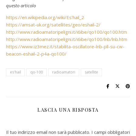
questo articolo
https://en.wikipedia.org/wiki/Es’hail_2
https://amsat-uk.org/satellites/geo/eshail-2/
http://www.radioamatoripeligni.it/i6ibe/qo100/qo100.htm
http://www.radioamatoripeligni.it/i6ibe/qo100/lnb/lnb.htm
https://www.iz3mez.it/stabilita-oscillatore-lnb-pll-su-cw-
beacon-eshail-2-p4a-qo100/
es'hail
qo-100
radioamatori
satellite
LASCIA UNA RISPOSTA
Il tuo indirizzo email non sarà pubblicato.
I campi obbligatori