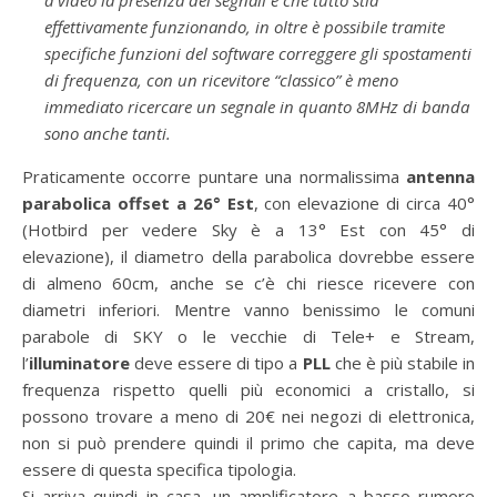
effettivamente funzionando, in oltre è possibile tramite
specifiche funzioni del software correggere gli spostamenti
di frequenza, con un ricevitore “classico” è meno
immediato ricercare un segnale in quanto 8MHz di banda
sono anche tanti.
Praticamente occorre puntare una normalissima
antenna
parabolica offset a 26° Est
, con elevazione di circa 40°
(Hotbird per vedere Sky è a 13° Est con 45° di
elevazione), il diametro della parabolica dovrebbe essere
di almeno 60cm, anche se c’è chi riesce ricevere con
diametri inferiori. Mentre vanno benissimo le comuni
parabole di SKY o le vecchie di Tele+ e Stream,
l’
illuminatore
deve essere di tipo a
PLL
che è più stabile in
frequenza rispetto quelli più economici a cristallo, si
possono trovare a meno di 20€ nei negozi di elettronica,
non si può prendere quindi il primo che capita, ma deve
essere di questa specifica tipologia.
Si arriva quindi in casa, un amplificatore a basso rumore