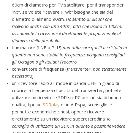
60cm di diametro per TV satellitare, per il transponder
“nb”, se volete ricevere il “wb” bisogna che sia del
diametro di almeno 90cm.
Ho sentito di alcuni che
ricevono anche con una 40cm, altri che usano la 120cm,
ovviamente la ricezione è direttamente proporzionale al
diametro della parabola.
illuminatore (LNB a PLL!)
non utilizzare quelli a cristallo in
quanto non sono stabili in frequenza, vengono consigliati
gli Octagon o gli italiani Fracarro.
convertitore di frequenza (transverter,
non strettamente
necessario
)
un ricevitore radio all-mode in banda UHF in grado di
coprire la frequenza di uscita del transverter, potrete
utilizzare un ricevitore SDR sul PC purché sia di buona
qualità, tipo un
SDRplay
o un AIRspy, sconsiglio le
pennette economiche cinesi, oppure ricevere
direttamente su un ricevitore supereterodina.
Io
consiglio di utilizzare un SDR in quanto è possibile vedere
a video la presenza dei segnali e che tutto stia