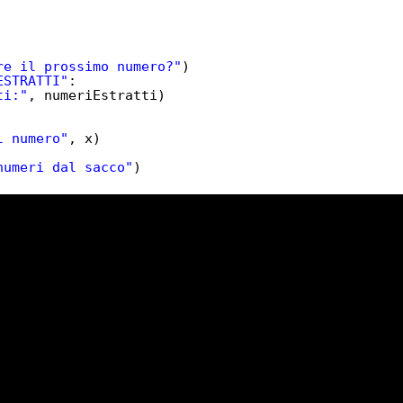
re il prossimo numero?"
)
ESTRATTI"
:
ti:"
, numeriEstratti)
l numero"
, x)
numeri dal sacco"
)