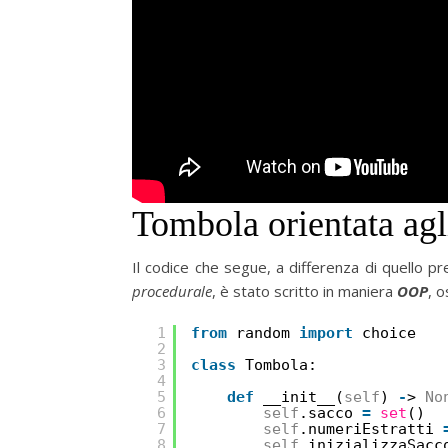
Tombola orientata agl
Il codice che segue, a differenza di quello
procedurale
, è stato scritto in maniera
OOP
, 
1
from
random 
import
choice
2
3
class
Tombola:
4
5
def
__init__(
self
) 
-
> 
No
6
self
.sacco 
=
set
()
7
self
.numeriEstratti 
8
self
.inizializzaSacc