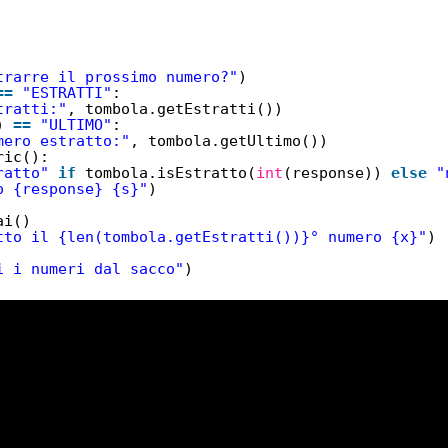
trarre il prossimo numero?"
)
=
=
"ESTRATTI"
:
tratti:"
, tombola.getEstratti())
) 
=
=
"ULTIMO"
:
mero estratto:"
, tombola.getUltimo())
ric():
ratto"
if
tombola.isEstratto(
int
(response)) 
else
"
o {response} {s}"
)
ai()
tto il {len(tombola.getEstratti())}° numero {x}"
)
i i numeri dal sacco"
)