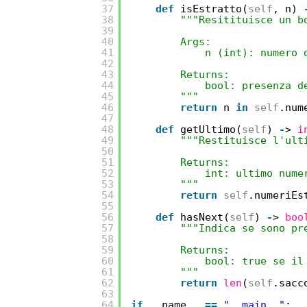
37
def
isEstratto(
self
, n) 
38
"""Resitituisce un b
39
40
Args:
41
n (int): numero 
42
43
Returns:
44
bool: presenza d
45
"""
46
return
n 
in
self
.num
47
48
def
getUltimo(
self
) 
-
> 
i
49
"""Restituisce l'ult
50
51
Returns:
52
int: ultimo nume
53
"""
54
return
self
.numeriEs
55
56
def
hasNext(
self
) 
-
> 
boo
57
"""Indica se sono pr
58
59
Returns:
60
bool: true se il
61
"""
62
return
len
(
self
.sacc
63
64
if
__name__ 
=
=
"__main__"
: