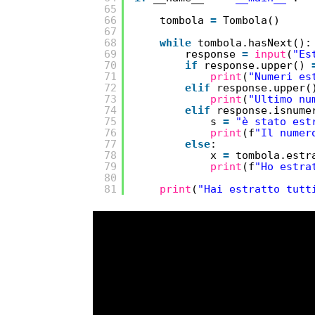
65
66
tombola 
=
Tombola()
67
68
while
tombola.hasNext():
69
response 
=
input
(
"Es
70
if
response.upper() 
71
print
(
"Numeri es
72
elif
response.upper(
73
print
(
"Ultimo nu
74
elif
response.isnume
75
s 
=
"è stato est
76
print
(f
"Il numer
77
else
:
78
x 
=
tombola.estr
79
print
(f
"Ho estra
80
81
print
(
"Hai estratto tutt