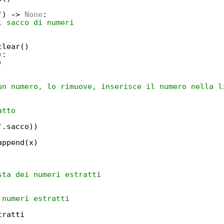
f
) 
-
> 
None
:
l sacco di numeri
clear()
):
)
un numero, lo rimuove, inserisce il numero nella l
atto
f
.sacco))
append(x)
sta dei numeri estratti
 numeri estratti
tratti