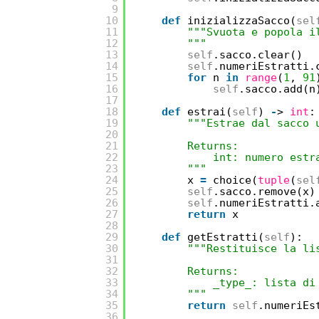
9
10
def
inizializzaSacco(
sel
11
"""Svuota e popola i
12
"""
13
self
.sacco.clear()
14
self
.numeriEstratti.
15
for
n 
in
range
(
1
, 
91
16
self
.sacco.add(n
17
18
def
estrai(
self
) 
-
> 
int
:
19
"""Estrae dal sacco 
20
21
Returns:
22
int: numero estr
23
"""
24
x 
=
choice(
tuple
(
sel
25
self
.sacco.remove(x)
26
self
.numeriEstratti.
27
return
x
28
29
def
getEstratti(
self
):
30
"""Restituisce la li
31
32
Returns:
33
_type_: lista di
34
"""
35
return
self
.numeriEs
36