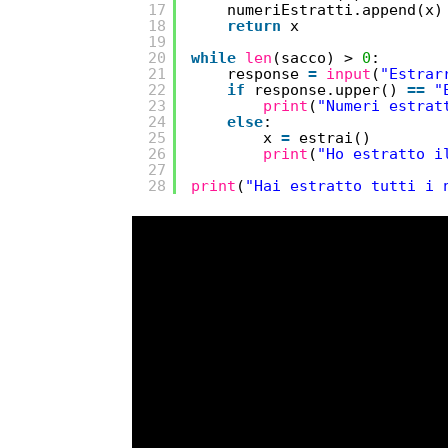
17
numeriEstratti.append(x)
18
return
x
19
20
while
len
(sacco) > 
0
:
21
response 
=
input
(
"Estrar
22
if
response.upper() 
=
=
"
23
print
(
"Numeri estrat
24
else
:
25
x 
=
estrai()
26
print
(
"Ho estratto i
27
28
print
(
"Hai estratto tutti i 