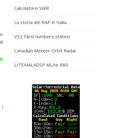
Calcolatore SWR
La storia del RAP in Italia
so
V32 Fārsī numbers station
al
Canadian Meteor Orbit Radar
?
LITEMALADSP MLite-880
 degli estratti e restituisce il valore