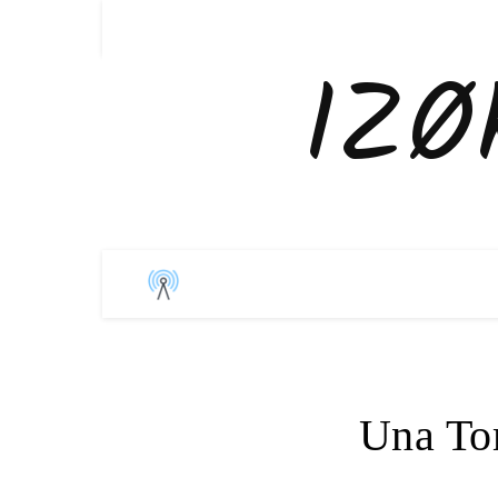
IZØ
Una To