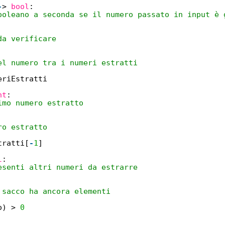
-
> 
bool
:
ooleano a seconda se il numero passato in input è 
da verificare
el numero tra i numeri estratti
eriEstratti
nt
:
imo numero estratto
ro estratto
tratti[
-
1
]
l
:
esenti altri numeri da estrarre
 sacco ha ancora elementi
o) > 
0