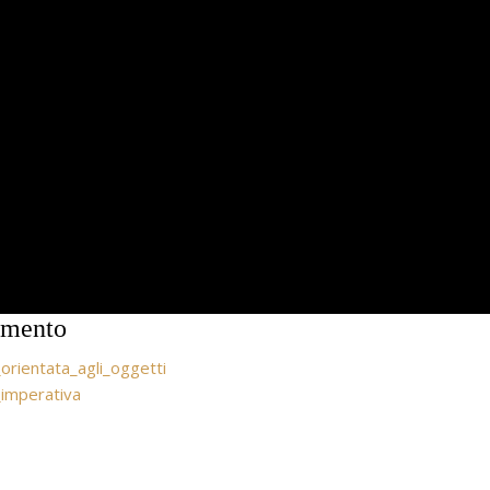
dimento
orientata_agli_oggetti
_imperativa