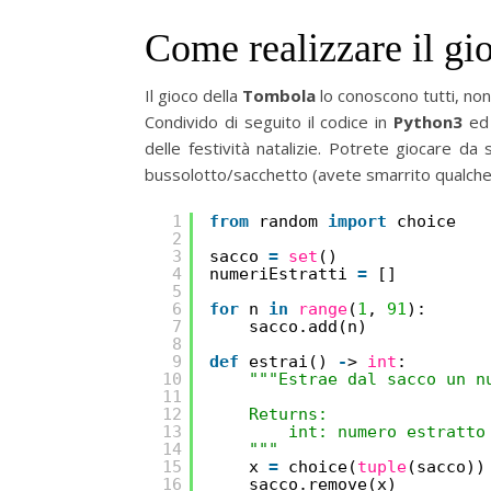
Come realizzare il g
Il gioco della
Tombola
lo conoscono tutti, non
Condivido di seguito il codice in
Python3
ed 
delle festività natalizie. Potrete giocare d
bussolotto/sacchetto (avete smarrito qualch
1
from
random 
import
choice
2
3
sacco 
=
set
()
4
numeriEstratti 
=
[]
5
6
for
n 
in
range
(
1
, 
91
):
7
sacco.add(n)
8
9
def
estrai() 
-
> 
int
:
10
"""Estrae dal sacco un n
11
12
Returns:
13
int: numero estratto
14
"""
15
x 
=
choice(
tuple
(sacco))
16
sacco.remove(x)