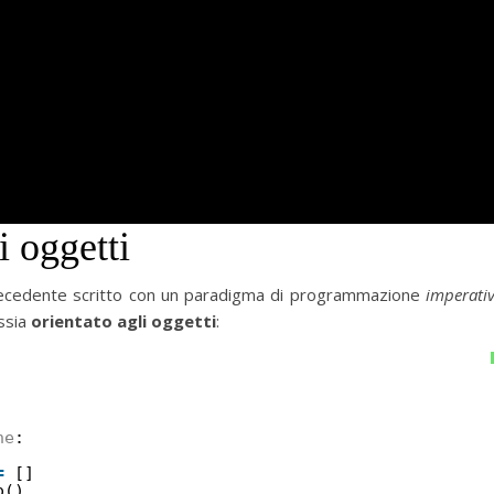
i oggetti
 precedente scritto con un paradigma di programmazione
imperati
ossia
orientato agli oggetti
:
ne
:
=
[]
o()