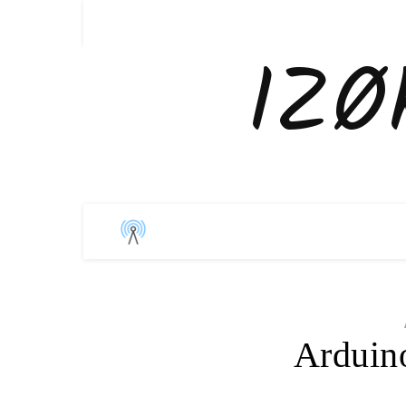
IZØ
Arduino