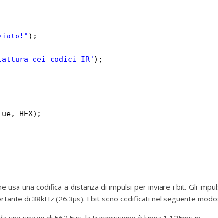
viato!"
);
lattura dei codici IR"
);
)
lue, HEX);
 usa una codifica a distanza di impulsi per inviare i bit. Gli impul
rtante di 38kHz (26.3µs). I bit sono codificati nel seguente modo
da uno spazio di 562.5µs, la trasmissione è lunga 1.125ms in