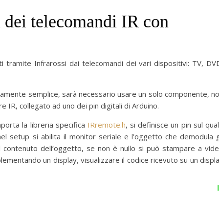
 dei telecomandi IR con
ti tramite Infrarossi dai telecomandi dei vari dispositivi: TV, DV
emamente semplice, sarà necessario usare un solo componente, n
IR, collegato ad uno dei pin digitali di Arduino.
orta la libreria specifica
IRremote.h
, si definisce un pin sul qua
 nel setup si abilita il monitor seriale e l’oggetto che demodula g
 il contenuto dell’oggetto, se non è nullo si può stampare a vid
plementando un display, visualizzare il codice ricevuto su un displ