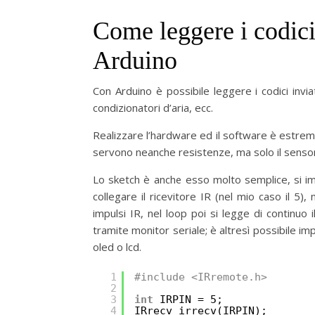
Come leggere i codici
Arduino
Con Arduino è possibile leggere i codici invia
condizionatori d’aria, ecc.
Realizzare l’hardware ed il software è estr
servono neanche resistenze, ma solo il sensore 
Lo sketch è anche esso molto semplice, si imp
collegare il ricevitore IR (nel mio caso il 5),
impulsi IR, nel loop poi si legge di continuo
tramite monitor seriale; è altresì possibile im
oled o lcd.
1
#include <IRremote.h>
2
3
int
IRPIN = 5;
4
IRrecv irrecv(IRPIN);