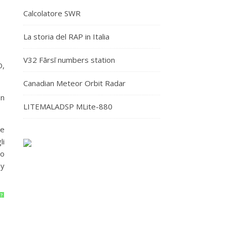
Calcolatore SWR
La storia del RAP in Italia
V32 Fārsī numbers station
D,
Canadian Meteor Orbit Radar
on
LITEMALADSP MLite-880
le
li
eo
ay
?