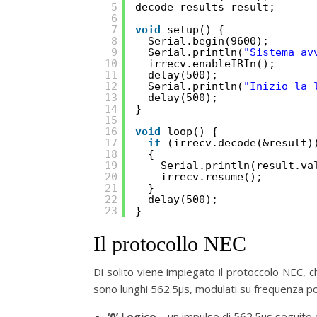
5
decode_results result;
6
7
void
setup() {
8
Serial.begin(9600);
9
Serial.println(
"Sistema av
10
irrecv.enableIRIn();
11
delay(500);
12
Serial.println(
"Inizio la 
13
delay(500);
14
}
15
16
void
loop() {
17
if
(irrecv.decode(&result)
18
{
19
Serial.println(result.va
20
irrecv.resume();
21
}
22
delay(500);
23
}
Il protocollo NEC
Di solito viene impiegato il protoccolo NEC, che
sono lunghi 562.5µs, modulati su frequenza po
‘0’ Logico
– un impulso di 562.5µs seguito 