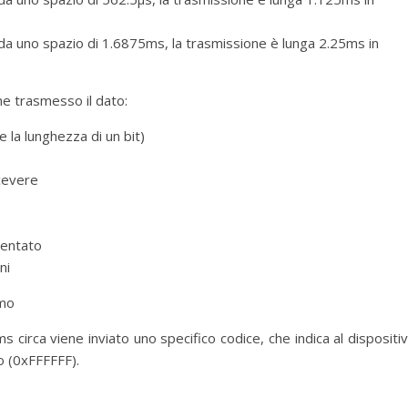
da uno spazio di 1.6875ms, la trasmissione è lunga 2.25ms in
e trasmesso il dato:
 la lunghezza di un bit)
icevere
mentato
ni
imo
 circa viene inviato uno specifico codice, che indica al dispositi
o (0xFFFFFF).